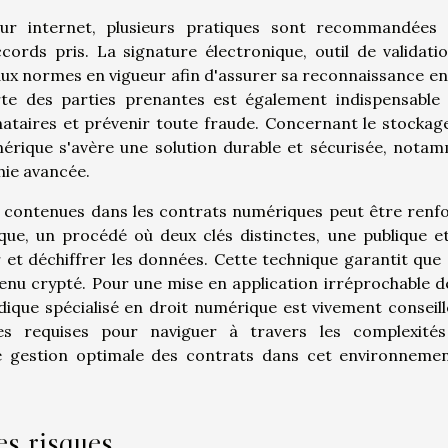
n sur internet, plusieurs pratiques sont recommandées
ccords pris. La signature électronique, outil de validati
ux normes en vigueur afin d'assurer sa reconnaissance en
orte des parties prenantes est également indispensable
gnataires et prévenir toute fraude. Concernant le stockag
érique s'avère une solution durable et sécurisée, nota
hie avancée.
s contenues dans les contrats numériques peut être renf
ique, un procédé où deux clés distinctes, une publique e
 et déchiffrer les données. Cette technique garantit que 
tenu crypté. Pour une mise en application irréprochable d
dique spécialisé en droit numérique est vivement conseill
es requises pour naviguer à travers les complexité
e gestion optimale des contrats dans cet environneme
es risques