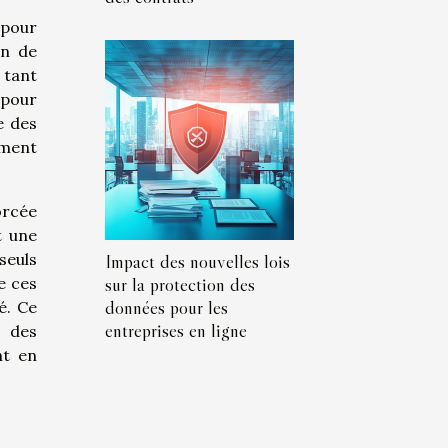
 pour
on de
 tant
 pour
e des
mment
orcée
t une
Impact des nouvelles lois
seuls
sur la protection des
e ces
données pour les
é. Ce
entreprises en ligne
s des
nt en