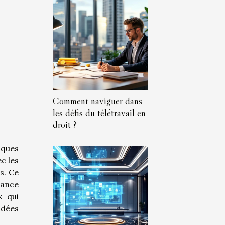
Comment naviguer dans
les défis du télétravail en
droit ?
sques
c les
s. Ce
rance
x qui
ndées