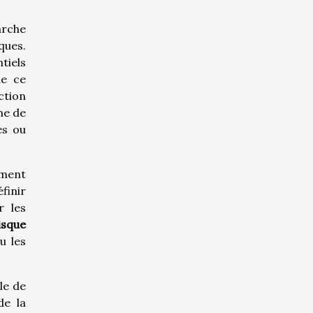
rche
ques.
tiels
de ce
ction
me de
és ou
ement
éfinir
r les
isque
u les
le de
de la