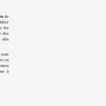
es
de
ifier
c les
é des
, afin
 tout
rt en
ntien
bue à