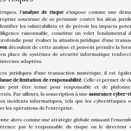
iques, l'
analyse de risque
s'impose comme une déma
reprise soucieuse de se prémunir contre les aléas juridi
tifier les vulnérabilités et de prévoir les impacts poten
 diligence raisonnable, constitue un volet fondamental 
rofondie pour évaluer la situation juridique d’une transa
ves
découlent de cette analyse et peuvent prendre la for
e en place de systèmes de sécurité informatique renforc
internes adaptées.
ces juridiques d'une transaction numérique, il est égal
lause de limitation de responsabilité
. Celle-ci permet de d
rtie peut être tenue pour responsable et de plafonne
sés. Par ailleurs, la souscription à une
assurance cyber-r
es incidents informatiques, tels que les cyberattaques o
r les opérations de l'entreprise.
onne alors comme une stratégie globale unissant l'ensemb
éférence par le responsable du risque ou le directeur 