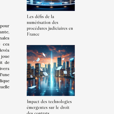
Les défis de la
numérisation des
 pour
procédures judiciaires en
ante,
France
nales
e ces
levés
 joue
it de
ivers
d'une
dique
uelle
Impact des technologies
émergentes sur le droit
des contrats