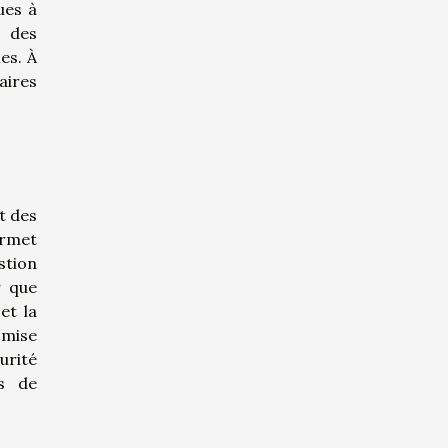
ues à
t des
es. À
aires
t des
ermet
stion
r que
et la
 mise
urité
es de