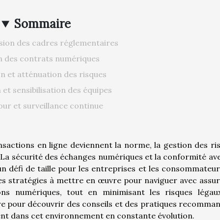
Sommaire
ion des cadres réglementaires
n des contrats numériques
on et atténuation des risques
et sensibilisation des équipes
our et surveillance continue
nsactions en ligne deviennent la norme, la gestion des ri
 La sécurité des échanges numériques et la conformité ave
n défi de taille pour les entreprises et les consommateur
tes stratégies à mettre en œuvre pour naviguer avec assu
ons numériques, tout en minimisant les risques légau
ure pour découvrir des conseils et des pratiques recomma
nt dans cet environnement en constante évolution.