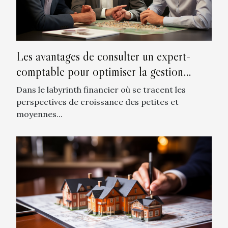
Les avantages de consulter un expert-
comptable pour optimiser la gestion
fiscale des PME à La Teste-de-Buch
Dans le labyrinth financier où se tracent les
perspectives de croissance des petites et
moyennes...