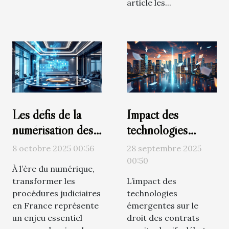
article les...
Les défis de la
Impact des
numérisation des
technologies
procédures
émergentes sur le
8 octobre 2025 00:56
28 septembre 2025
judiciaires en
droit des contrats
00:50
À l’ère du numérique,
France
transformer les
L’impact des
procédures judiciaires
technologies
en France représente
émergentes sur le
un enjeu essentiel
droit des contrats