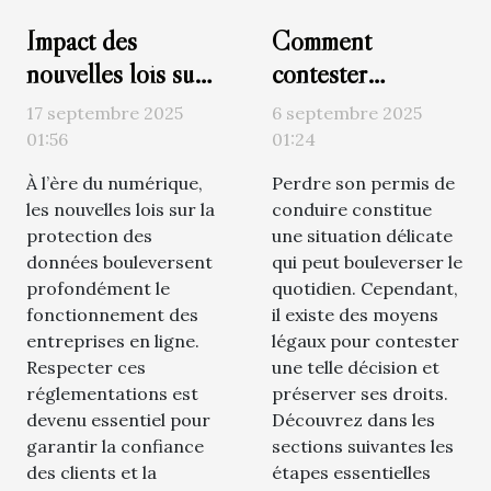
Impact des
Comment
nouvelles lois sur
contester
la protection des
efficacement un
17 septembre 2025
6 septembre 2025
données pour les
retrait de permis
01:56
01:24
entreprises en
de conduire ?
À l’ère du numérique,
Perdre son permis de
ligne
les nouvelles lois sur la
conduire constitue
protection des
une situation délicate
données bouleversent
qui peut bouleverser le
profondément le
quotidien. Cependant,
fonctionnement des
il existe des moyens
entreprises en ligne.
légaux pour contester
Respecter ces
une telle décision et
réglementations est
préserver ses droits.
devenu essentiel pour
Découvrez dans les
garantir la confiance
sections suivantes les
des clients et la
étapes essentielles