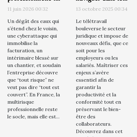
les scénarios
défis du télétravail
11 juin 2026 00:32
13 octobre 2025 00:34
inattendus qui
en droit ?
Un dégât des eaux qui
Le télétravail
forcent à s’assurer
s’étend chez le voisin,
bouleverse le secteur
mieux
une cyberattaque qui
juridique et impose de
immobilise la
nouveaux défis, que ce
facturation, un
soit pour les
intérimaire blessé sur
employeurs ou les
un chantier, et soudain
salariés. Maîtriser ces
l’entreprise découvre
enjeux s’avère
que “tout risque” ne
essentiel afin de
veut pas dire “tout est
garantir la
couvert”. En France, la
productivité et la
multirisque
conformité tout en
professionnelle reste
préservant le bien-
le socle, mais elle est...
être des
collaborateurs.
Découvrez dans cet