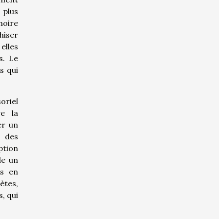
 plus
moire
hiser
elles
s. Le
s qui
oriel
re la
er un
 des
ption
le un
ns en
ètes,
, qui