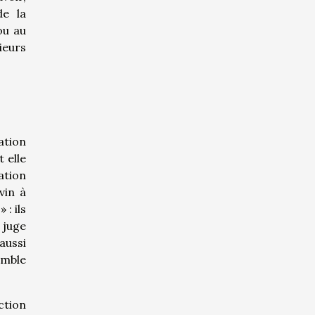
de la
ou au
ieurs
ation
 elle
sation
vin à
: ils
 juge
aussi
emble
ction