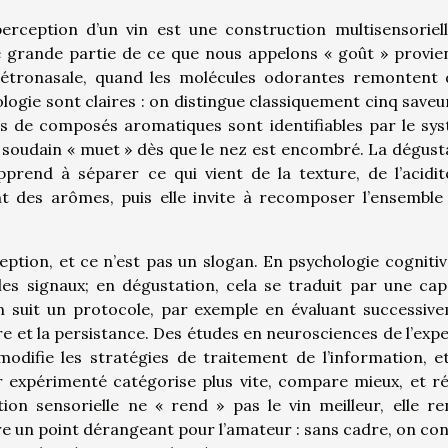
erception d’un vin est une construction multisensoriell
une grande partie de ce que nous appelons « goût » provie
rétronasale, quand les molécules odorantes remontent 
logie sont claires : on distingue classiquement cinq saveu
ers de composés aromatiques sont identifiables par le sy
sse soudain « muet » dès que le nez est encombré. La dégust
pprend à séparer ce qui vient de la texture, de l’acidit
ent des arômes, puis elle invite à recomposer l’ensemble
ception, et ce n’est pas un slogan. En psychologie cognitiv
 les signaux; en dégustation, cela se traduit par une cap
on suit un protocole, par exemple en évaluant successiv
libre et la persistance. Des études en neurosciences de l’exp
modifie les stratégies de traitement de l’information, e
r expérimenté catégorise plus vite, compare mieux, et ré
ion sensorielle ne « rend » pas le vin meilleur, elle re
ère un point dérangeant pour l’amateur : sans cadre, on co