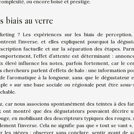
 complexité, ou encore boisé et prestige.
s biais au verre
ting ? Les expériences sur les biais de perception,
ent l’inverse, et elles expliquent pourquoi la dégust
description factuelle et sur la séparation des étapes. Parm
comportement, l’effet d’attente est déterminant : annonc
x élevé influence les notes, parfois fortement, car le ce
s chercheurs parlent d’effets de halo : une information pos
e, de l’aromatique à la longueur, sans que le dégustateur e
imple » sur une base sociale ou régionale peut être sous-
chable.
z, car nous associons spontanément des teintes à des fam
x ont montré que des dégustateurs pouvaient décrire u
uge, en mobilisant des descripteurs typiques des rouges, 
ulement l’inverse. Cela ne signifie pas que « tout se vaut »,
er les pièges : observer sans conclure, sentir avant de sa