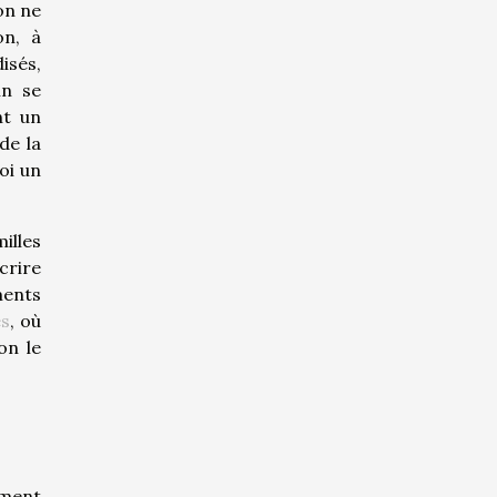
on ne
on, à
isés,
in se
nt un
de la
oi un
illes
crire
ments
es
, où
on le
ement