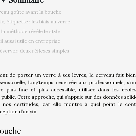
Sommaire
veau goûte avant la bouche
x, étiquette : les biais au verre
la méthode révèle le style
il aussi utile en entreprise
éserver, deux réflexes simples
nt de porter un verre à ses lèvres, le cerveau fait bien
 sensorielle, longtemps réservée aux professionnels, s’i
 plus fine et plus accessible, utilisée dans les écoles
 public. Cette approche, qui s’appuie sur des données solid
e nos certitudes, car elle montre à quel point le cont
ception d’un vin.
bouche