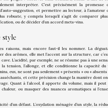
seulement interpréter. C’est précisément la promesse 
 d’auto-suggestion, et permettre au lecteur, à l’amateur 
lus robuste, y compris lorsqu’il s’agit de comparer plus
fication, ou de décider d’un accord mets-vins.
 style
es raisons, mais encore faut-il les nommer. La dégust
r des arômes, elle met l’accent sur la structure, car c’est
x de cave. L’acidité, par exemple, ne se résume pas à une sen
, la tension, l’allonge, et elle conditionne la capacité du 
ns, eux, ne sont pas seulement « présents » ou « absents » 
 asséchants, et cette précision change la manière dont on
evage. Quant à l’alcool, il apporte du volume, mais il peut 
e chaleur, ou masquer des nuances aromatiques si l’ens
icité d’un défaut. L’oxydation ménagée d’un style, la rédu