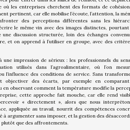
e où les entreprises cherchent des formats de cohésion
ent pertinent, car elle mobilise l’écoute, l’attention, la mé
nfronter des perceptions différentes sans les hiérarc
rire le même vin avec des images distinctes, pourtant 
 une discussion structurée, loin des échanges convenu
e, et on apprend à l’utiliser en groupe, avec des critère
à une impression de sérieux : les professionnels du sens
ation utilisés dans l’agroalimentaire, où l’on mesu
 ou l’influence des conditions de service. Sans transform
t objectiver des écarts, par exemple en comparant
, ou en observant comment la température modifie la perce
reprise, cette approche fait mouche, car elle rend visib
ercevoir « directement », alors que nous interpréto
e, appliquée au travail, nourrit des compétences concr
é à argumenter sans imposer, et la gestion des désaccords
 plutôt que des affrontements.