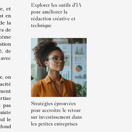
Explorer les outils d'IA
e, et
pour améliorer la
nt en
rédaction créative et
de la
technique
rs de
stème
ation
é, de
 avec
e, on
acité
ement
ertise
Stratégies éprouvées
t pas
pour accroître le retour
siste
sur investissement dans
nd le
les petites entreprises
nfond