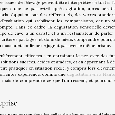
s issues de l’élevage peuvent être interprétées à tort si l’
que : que se passe-t-il après agitation, après aérati
els s’appuient sur des référentiels, des verres standard
d’évaluation qui stabilisent les comparaisons, car un v
compte. Dans ce cadre, la dégustation sensorielle devie
pe de cave, à un caviste et à un restaurateur de parler 
critères partagés, et donc de mieux comprendre pourqu
un muscadet sur lie ne se jugent pas avec le même prisme.
iculièrement efficaces : en entraînant le nez avec des fam
 solutions sucrées, acides et amères, et en apprenant à dé
veut pratiquer en situation réelle, y compris lors d’événe
et orientés expérience, comme une
dégustation vin à Nant
es, mais de comprendre ce que l’on ressent, et pourquoi 
eprise
aves pour entrer dans les salles de réunion, et ce déplac