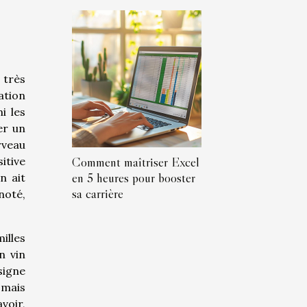
 très
ation
i les
er un
rveau
Comment maîtriser Excel
itive
en 5 heures pour booster
n ait
sa carrière
noté,
illes
n vin
signe
 mais
voir,