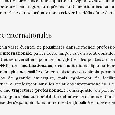
cultures diverses et une capacité à naviguer avec aisance
étences en langue, lorsqu'elles sont mentionnées sur u
mondiale et une préparation à relever les défis d'une éco
e internationales
t un vaste éventail de possibilités dans le monde professio
é internationale
, parler cette langue est un atout considér
t et se diversifient pour les polyglottes; les postes au sei
NG), des
multinationales
, des institutions diplomatiqu
nent plus accessibles. La connaissance du chinois perme
ons de grande envergure, mais également de facilit
elle, renforçant ainsi les relations internationales. De 
se une
trajectoire professionnelle
remarquable, en perme
 toujours plus compétitif. En définitive, le chinois est un l
se de s'épanouir dans un contexte globalisé et d'exerce