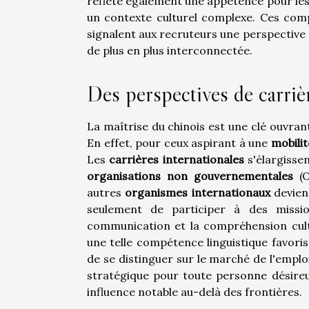
reflète également une appétence pour les 
un contexte culturel complexe. Ces comp
signalent aux recruteurs une perspective 
de plus en plus interconnectée.
Des perspectives de carrièr
La maîtrise du chinois est une clé ouvran
En effet, pour ceux aspirant à une
mobilit
Les
carrières internationales
s'élargissen
organisations non gouvernementales
(O
autres
organismes internationaux
devien
seulement de participer à des missi
communication et la compréhension cultur
une telle compétence linguistique favori
de se distinguer sur le marché de l'emploi,
stratégique pour toute personne désireu
influence notable au-delà des frontières.