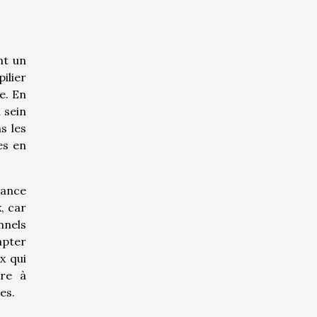
nt un
ilier
e. En
 sein
s les
es en
sance
, car
nnels
apter
x qui
ère à
es.