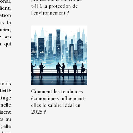
onal.
t-il à la protection de
ient,
l'environnement ?
ation
ns la
cier,
e ses
s qui
inois
Comment les tendances
tivité
économiques influencent-
ntage
elles le salaire idéal en
nelle
2025 ?
isent
es au
 elle