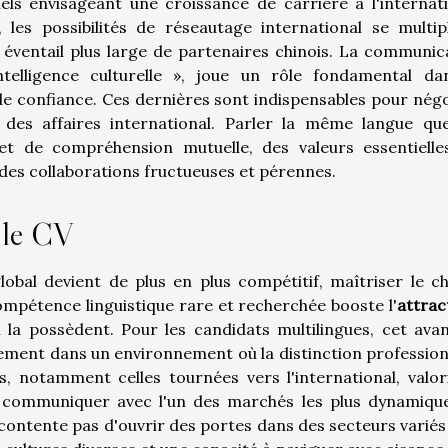
els envisageant une croissance de carrière à l'internati
les possibilités de réseautage international se multipl
éventail plus large de partenaires chinois. La communic
ntelligence culturelle », joue un rôle fondamental da
de confiance. Ces dernières sont indispensables pour négo
 des affaires international. Parler la même langue qu
t de compréhension mutuelle, des valeurs essentielle
à des collaborations fructueuses et pérennes.
 le CV
obal devient de plus en plus compétitif, maîtriser le ch
compétence linguistique rare et recherchée booste l'
attrac
la possèdent. Pour les candidats multilingues, cet ava
ment dans un environnement où la distinction profession
es, notamment celles tournées vers l'international, valor
de communiquer avec l'un des marchés les plus dynamiqu
 contente pas d'ouvrir des portes dans des secteurs variés ;