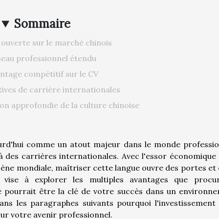
Sommaire
ouverte sur le marché chinois
eau professionnel étendu
ntage compétitif sur le CV
ives de carrière internationales
n approfondie de la culture chinoise
jourd'hui comme un atout majeur dans le monde professio
à des carrières internationales. Avec l'essor économique 
scène mondiale, maîtriser cette langue ouvre des portes et 
e vise à explorer les multiples avantages que procu
le pourrait être la clé de votre succès dans un environn
ans les paragraphes suivants pourquoi l'investissement
our votre avenir professionnel.