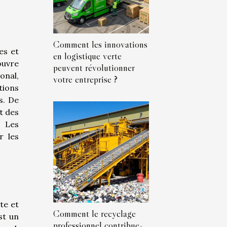
Comment les innovations
es et
en logistique verte
ouvre
peuvent révolutionner
onal,
votre entreprise ?
tions
s. De
t des
. Les
r les
te et
Comment le recyclage
st un
professionnel contribue-