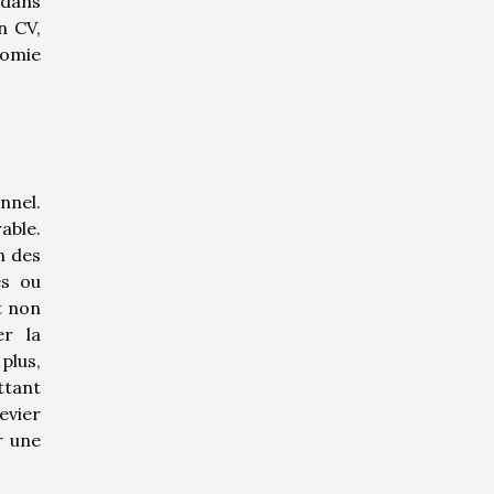
 dans
n CV,
nomie
nnel.
able.
n des
es ou
t non
er la
plus,
ttant
evier
r une