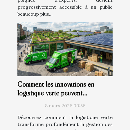
progressivement accessible à un public
beaucoup plus...
Comment les innovations en
logistique verte peuvent
révolutionner votre entreprise ?
8 mars 2026 00:56
Découvrez comment la logistique verte
transforme profondément la gestion des