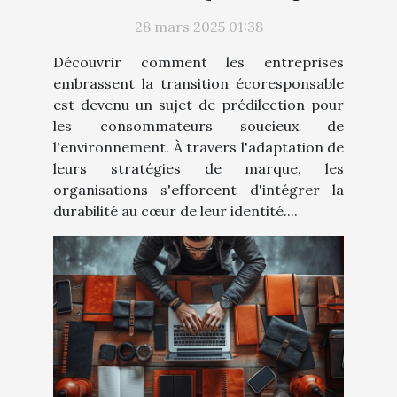
la durabilité dans leur image de
28 mars 2025 01:38
marque
Découvrir comment les entreprises
embrassent la transition écoresponsable
est devenu un sujet de prédilection pour
les consommateurs soucieux de
l'environnement. À travers l'adaptation de
leurs stratégies de marque, les
organisations s'efforcent d'intégrer la
durabilité au cœur de leur identité....