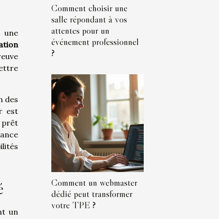
Comment choisir une
salle répondant à vos
attentes pour un
 une
événement professionnel
cation
?
reuve
ettre
n des
r est
 prêt
sance
lités
Comment un webmaster
é
dédié peut transformer
votre TPE ?
nt un