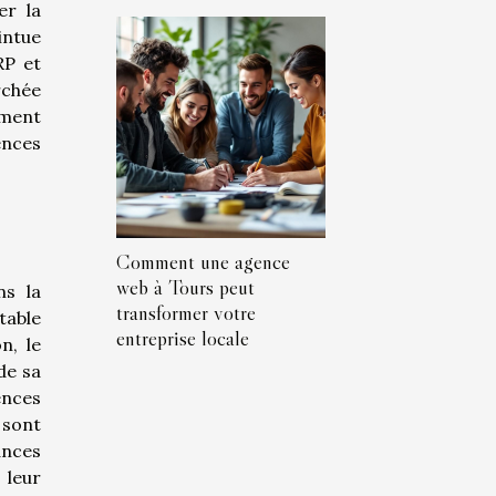
er la
intue
RP et
rchée
ement
ences
Comment une agence
web à Tours peut
ns la
transformer votre
table
entreprise locale
n, le
de sa
ences
 sont
ances
 leur