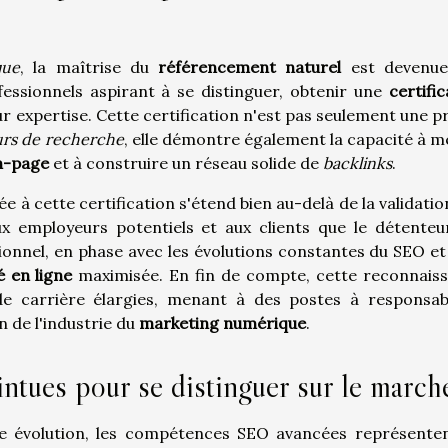
que
, la maîtrise du
référencement naturel
est devenue
essionnels aspirant à se distinguer, obtenir une
certifi
ur expertise. Cette certification n'est pas seulement une p
urs de recherche
, elle démontre également la capacité à m
n-page
et à construire un réseau solide de
backlinks
.
 à cette certification s'étend bien au-delà de la validatio
x employeurs potentiels et aux clients que le détenteu
nnel, en phase avec les évolutions constantes du SEO et
té en ligne
maximisée. En fin de compte, cette reconnais
e carrière élargies, menant à des postes à responsabi
n de l'industrie du
marketing numérique
.
ues pour se distinguer sur le march
e évolution, les compétences SEO avancées représente