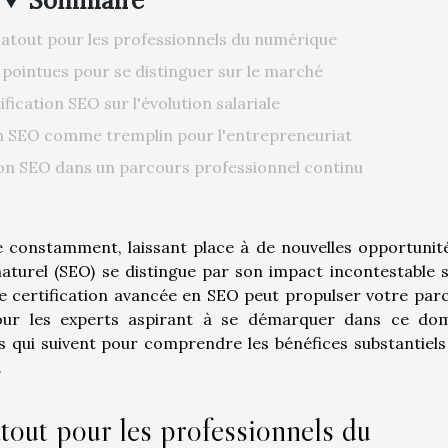
Sommaire
n atout pour les professionnels du numérique
ointues pour se distinguer sur le marché
fication SEO sur l'évolution salariale
en SEO comme tremplin pour l'entrepreneuriat
tion SEO dans un parcours professionnel continu
 constamment, laissant place à de nouvelles opportunit
naturel (SEO) se distingue par son impact incontestable s
ne certification avancée en SEO peut propulser votre par
pour les experts aspirant à se démarquer dans ce do
s qui suivent pour comprendre les bénéfices substantiels
.
atout pour les professionnels du