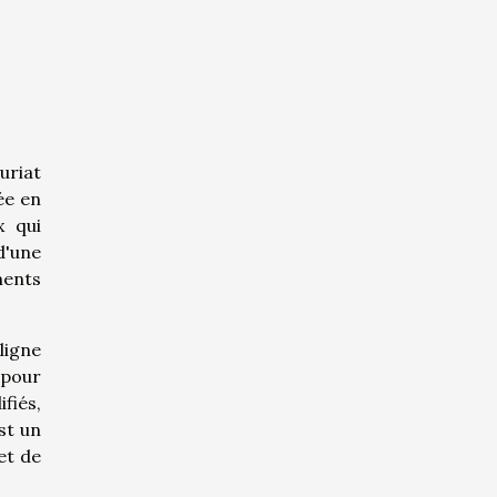
uriat
ée en
x qui
d'une
ments
ligne
 pour
fiés,
st un
et de