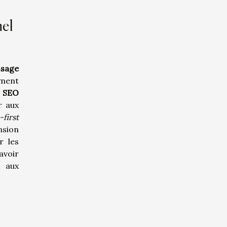
nel
ssage
ement
s SEO
r aux
-first
nsion
r les
avoir
n aux