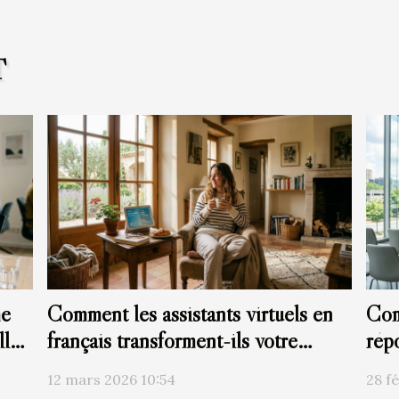
T
me
Comment les assistants virtuels en
Com
lle
français transforment-ils votre
rép
quotidien ?
évé
12 mars 2026 10:54
28 f