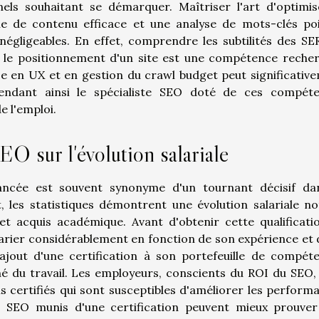
els souhaitant se démarquer. Maîtriser l'art d'optimis
égie de contenu efficace et une analyse de mots-clés po
égligeables. En effet, comprendre les subtilités des SE
 le positionnement d'un site est une compétence reche
se en UX et en gestion du crawl budget peut significativ
rendant ainsi le spécialiste SEO doté de ces compét
e l'emploi.
EO sur l'évolution salariale
vancée est souvent synonyme d'un tournant décisif da
 les statistiques démontrent une évolution salariale no
t acquis académique. Avant d'obtenir cette qualificatio
varier considérablement en fonction de son expérience et 
'ajout d'une certification à son portefeuille de compét
é du travail. Les employeurs, conscients du ROI du SEO,
ls certifiés qui sont susceptibles d'améliorer les perform
ts SEO munis d'une certification peuvent mieux prouver