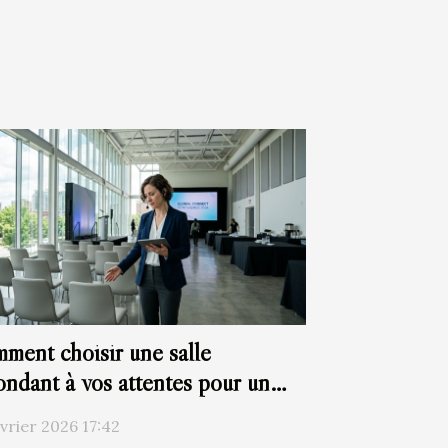
ment choisir une salle
ondant à vos attentes pour un
nement professionnel ?
évrier 2026 17:42