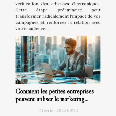
vérification des adresses électroniques.
Cette étape préliminaire peut
transformer radicalement l'impact de vos
campagnes et renforcer la relation avec
votre audience....
Comment les petites entreprises
peuvent utiliser le marketing
digital pour concurrencer les
4 février 2025 00:42
grandes marques