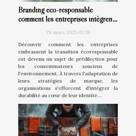
Branding éco-responsable
comment les entreprises intègrent
la durabilité dans leur image de
28 mars 2025 01:38
marque
Découvrir comment les entreprises
embrassent la transition écoresponsable
est devenu un sujet de prédilection pour
les consommateurs soucieux de
l'environnement. À travers l'adaptation de
leurs stratégies de marque, les
organisations s'efforcent d'intégrer la
durabilité au cœur de leur identité....