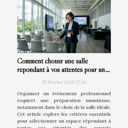
Comment choisir une salle
répondant à vos attentes pour un
événement professionnel ?
28 février 2026 17:42
Organiser un événement professionnel
requiert une préparation minutieuse,
notamment dans le choix de la salle idéale.
Cet article explore les critères essentiels
pour sélectionner un espace répondant à
toutes vos attentes, des aspects