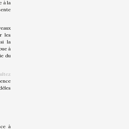
 à la
sente
veaux
r les
si la
bue à
ie du
ultez
ience
dèles
âce à