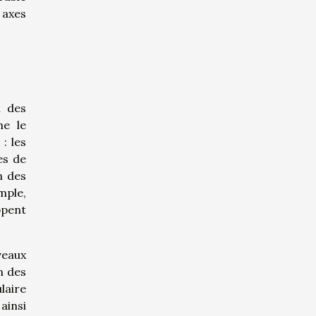
 axes
n des
me le
: les
es de
n des
mple,
ppent
veaux
n des
laire
ainsi