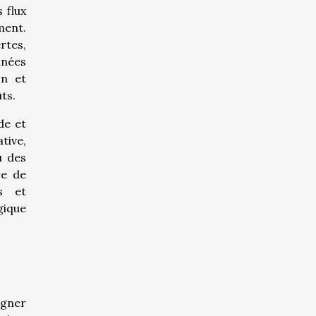
s flux
ment.
rtes,
nnées
on et
ts.
de et
tive,
u des
re de
s et
gique
agner