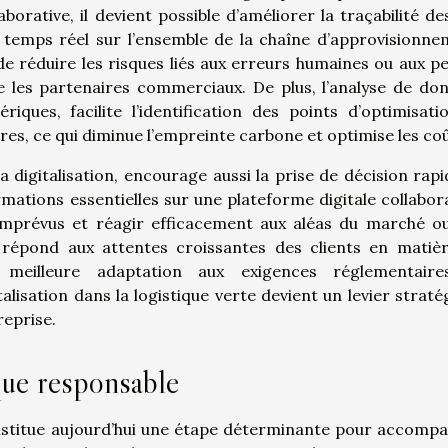
laborative, il devient possible d’améliorer la traçabilité de
 en temps réel sur l’ensemble de la chaîne d’approvisionne
e réduire les risques liés aux erreurs humaines ou aux pe
re les partenaires commerciaux. De plus, l’analyse de do
iques, facilite l’identification des points d’optimisati
aires, ce qui diminue l’empreinte carbone et optimise les coû
a digitalisation, encourage aussi la prise de décision rapi
rmations essentielles sur une plateforme digitale collabora
 imprévus et réagir efficacement aux aléas du marché o
 répond aux attentes croissantes des clients en matiè
 meilleure adaptation aux exigences réglementaire
alisation dans la logistique verte devient un levier straté
eprise.
que responsable
onstitue aujourd’hui une étape déterminante pour accomp