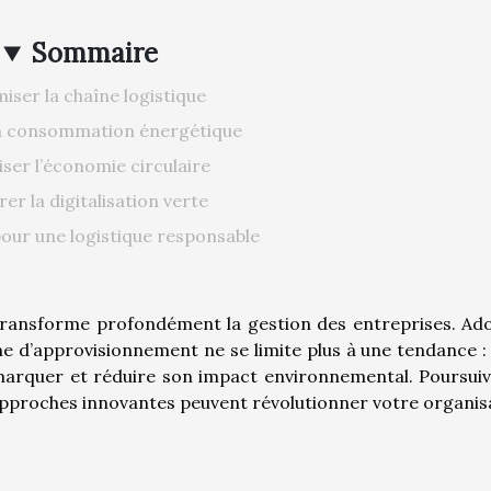
Sommaire
iser la chaîne logistique
la consommation énergétique
iser l’économie circulaire
rer la digitalisation verte
our une logistique responsable
transforme profondément la gestion des entreprises. Ad
e d’approvisionnement ne se limite plus à une tendance : 
marquer et réduire son impact environnemental. Poursuiv
proches innovantes peuvent révolutionner votre organis