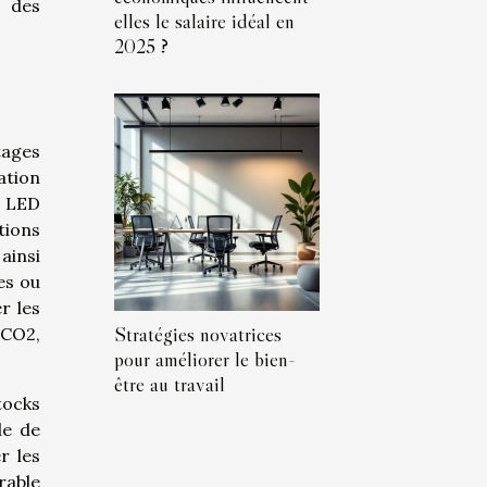
t des
elles le salaire idéal en
2025 ?
tages
ation
e LED
tions
ainsi
es ou
r les
Stratégies novatrices
 CO2,
pour améliorer le bien-
être au travail
tocks
le de
r les
rable