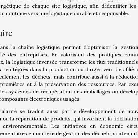
gétique de chaque site logistique, afin d’identifier les
on continue vers une logistique durable et responsable.
aire
dans la chaîne logistique permet d’optimiser la gestio
ité des entreprises. En valorisant des pratiques com
x, la logistique inversée transforme les flux traditionnels 
is réintégrés dans la production ou dirigés vers des filièr
seulement les déchets, mais contribue aussi à la réductio
premières et à la préservation des ressources. Par exe
 des systèmes de récupération des emballages ou dévelo
s composants électroniques usagés.
ircularité se traduit aussi par le développement de nou
 la réparation de produits, qui favorisent la fidélisatio
 environnementale. Les initiatives en économie circu
lementaires en matière de gestion des déchets, soutenant 