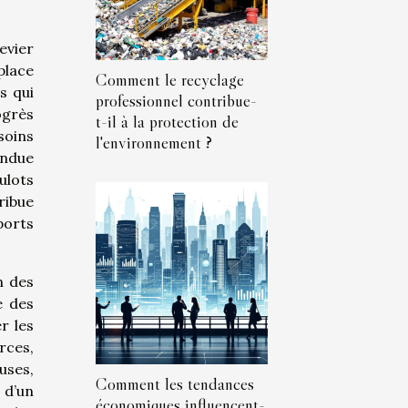
evier
place
Comment le recyclage
s qui
professionnel contribue-
ogrès
t-il à la protection de
soins
l'environnement ?
endue
ulots
ribue
ports
n des
e des
r les
rces,
uses,
Comment les tendances
 d’un
économiques influencent-