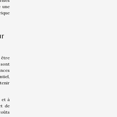
rises
e une
rique
ur
 être
 sont
ances
tiel,
tenir
 et à
et de
coûts