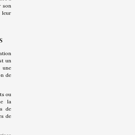
er son
 leur
s
ation
st un
t une
on de
ts ou
de la
ts de
es de