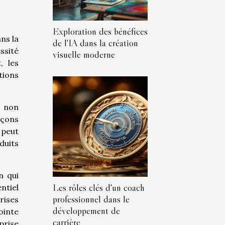
Exploration des bénéfices
ns la
de l'IA dans la création
ssité
visuelle moderne
, les
tions
t non
açons
 peut
duits
on qui
Les rôles clés d'un coach
ntiel
professionnel dans le
rises
développement de
ointe
carrière
prise