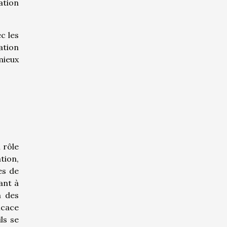
ation
c les
ation
mieux
 rôle
tion,
es de
uant à
n des
icace
ls se