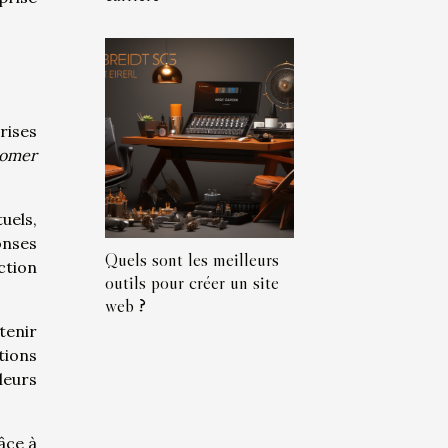
rises
tomer
uels,
onses
Quels sont les meilleurs
ction
outils pour créer un site
web ?
tenir
tions
leurs
âce à