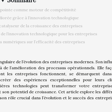
Sommaire
 pointe comme moteur de compétitivité
liorée grâce à l’innovation technologique
atalyseur de la croissance des entreprises
e de l’innovation technologique pour les entreprises
s numériques sur l’efficacité des entreprises
angulaire de l’évolution des entreprises modernes. Son infl
à de l’amélioration des processus opérationnels. Elle fa
dont les entreprises fonctionnent, se démarquent dan
réer des expériences exceptionnelles pour leurs cli
ères technologies peut transformer votre entrepris
t son potentiel de croissance. Cet article explore les diffé
son rôle crucial dans l’évolution et le succès des entrepri