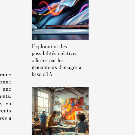
Exploration des
possibilités créatives
offertes par les
générateurs d'images à
base d'IA
uence
çonne
s une
ents.
e, en
rents
ses à