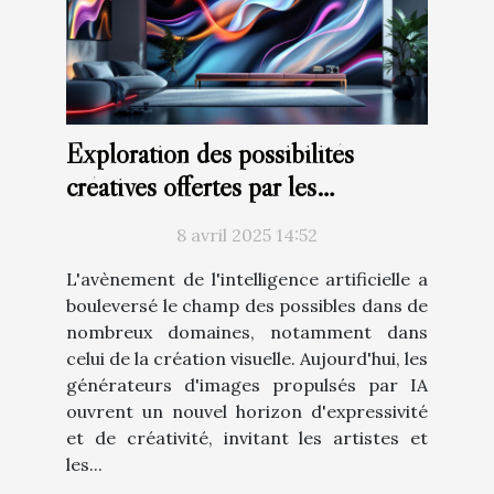
Exploration des possibilités
créatives offertes par les
générateurs d'images à base d'IA
8 avril 2025 14:52
L'avènement de l'intelligence artificielle a
bouleversé le champ des possibles dans de
nombreux domaines, notamment dans
celui de la création visuelle. Aujourd'hui, les
générateurs d'images propulsés par IA
ouvrent un nouvel horizon d'expressivité
et de créativité, invitant les artistes et
les...