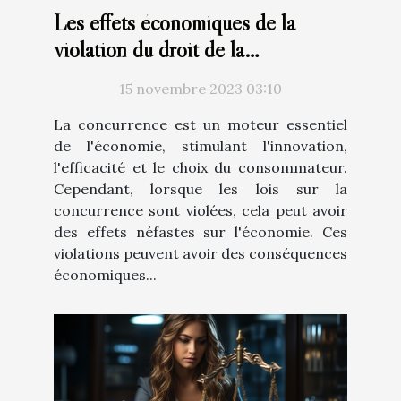
Les effets économiques de la
violation du droit de la
concurrence: Analyse du marché
15 novembre 2023 03:10
belge
La concurrence est un moteur essentiel
de l'économie, stimulant l'innovation,
l'efficacité et le choix du consommateur.
Cependant, lorsque les lois sur la
concurrence sont violées, cela peut avoir
des effets néfastes sur l'économie. Ces
violations peuvent avoir des conséquences
économiques...