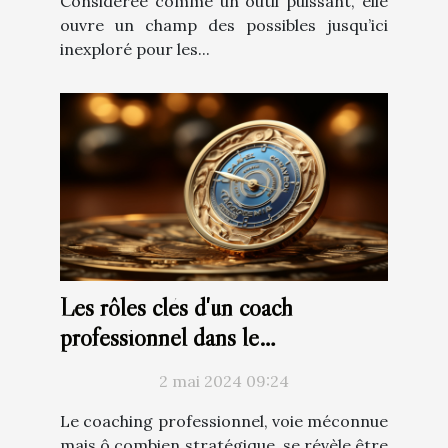
Considérée comme un outil puissant, elle
ouvre un champ des possibles jusqu’ici
inexploré pour les...
Les rôles clés d'un coach
professionnel dans le
développement de carrière
2 mai 2024 09:24
Le coaching professionnel, voie méconnue
mais ô combien stratégique, se révèle être