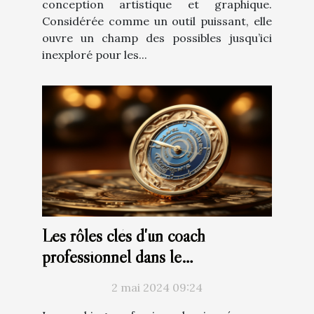
conception artistique et graphique.
Considérée comme un outil puissant, elle
ouvre un champ des possibles jusqu’ici
inexploré pour les...
Les rôles clés d'un coach
professionnel dans le
développement de carrière
2 mai 2024 09:24