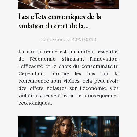
Les effets économiques de la
violation du droit de la
concurrence: Analyse du marché
15 novembre 2023 03:10
belge
La concurrence est un moteur essentiel
de l'économie, stimulant l'innovation,
l'efficacité et le choix du consommateur.
Cependant, lorsque les lois sur la
concurrence sont violées, cela peut avoir
des effets néfastes sur l'économie. Ces
violations peuvent avoir des conséquences
économiques...