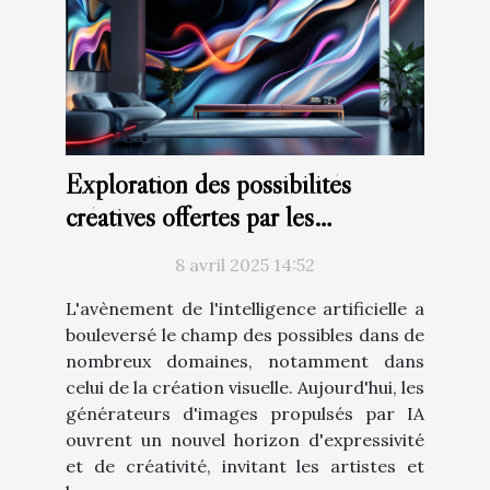
Exploration des possibilités
créatives offertes par les
générateurs d'images à base d'IA
8 avril 2025 14:52
L'avènement de l'intelligence artificielle a
bouleversé le champ des possibles dans de
nombreux domaines, notamment dans
celui de la création visuelle. Aujourd'hui, les
générateurs d'images propulsés par IA
ouvrent un nouvel horizon d'expressivité
et de créativité, invitant les artistes et