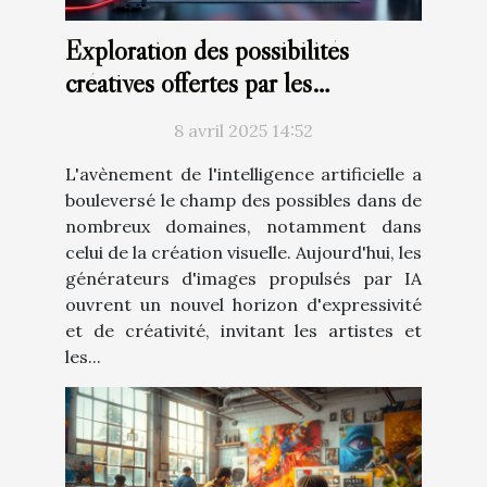
Exploration des possibilités
créatives offertes par les
générateurs d'images à base d'IA
8 avril 2025 14:52
L'avènement de l'intelligence artificielle a
bouleversé le champ des possibles dans de
nombreux domaines, notamment dans
celui de la création visuelle. Aujourd'hui, les
générateurs d'images propulsés par IA
ouvrent un nouvel horizon d'expressivité
et de créativité, invitant les artistes et
les...