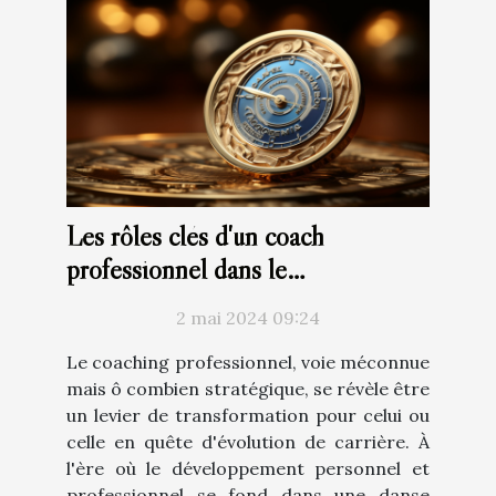
Les rôles clés d'un coach
professionnel dans le
développement de carrière
2 mai 2024 09:24
Le coaching professionnel, voie méconnue
mais ô combien stratégique, se révèle être
un levier de transformation pour celui ou
celle en quête d'évolution de carrière. À
l'ère où le développement personnel et
professionnel se fond dans une danse