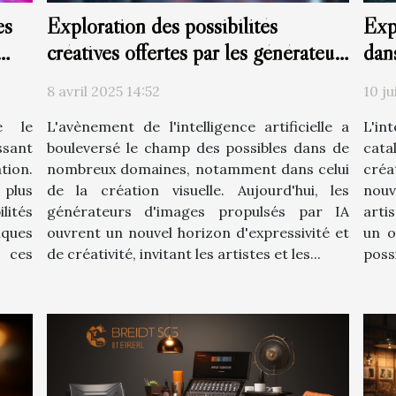
es
Exploration des possibilités
Exp
créatives offertes par les générateurs
dan
d'images à base d'IA
8 avril 2025 14:52
10 ju
me le
L'avènement de l'intelligence artificielle a
L'int
ssant
bouleversé le champ des possibles dans de
cata
tion.
nombreux domaines, notamment dans celui
créa
 plus
de la création visuelle. Aujourd'hui, les
nou
lités
générateurs d'images propulsés par IA
arti
iques
ouvrent un nouvel horizon d'expressivité et
un o
 ces
de créativité, invitant les artistes et les...
possi