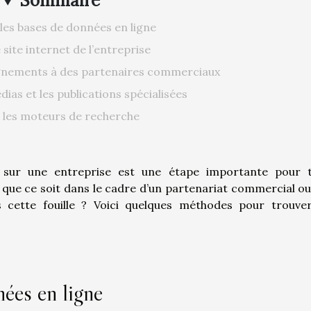
Sommaire
les bases de données en ligne
e site internet de l’entreprise
nements à des partenaires commerciaux
dias et les publications spécialisées
r les moteurs de recherche
s sur une entreprise est une étape importante pour 
 que ce soit dans le cadre d’un partenariat commercial ou
 cette fouille ? Voici quelques méthodes pour trouve
ées en ligne