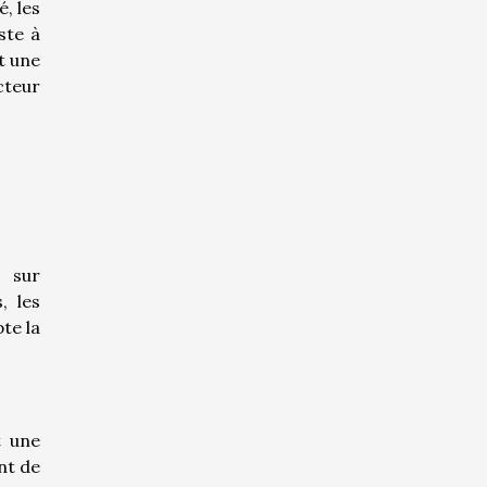
, les
ste à
t une
cteur
s sur
, les
te la
t une
ant de