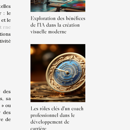
elles
 : le
Exploration des bénéfices
et le
de l'IA dans la création
t rne
visuelle moderne
tions
ivité
r des
s, sa
 » ou
Les rôles clés d'un coach
r des
professionnel dans le
re de
développement de
carrière