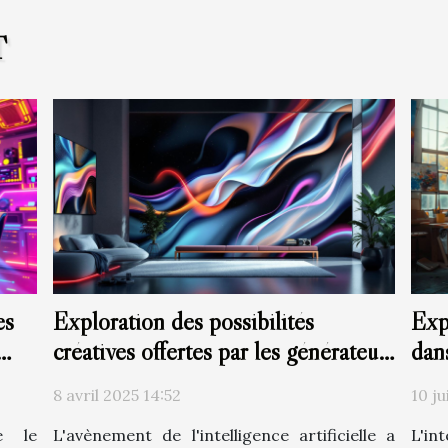
T
es
Exploration des possibilités
Exp
créatives offertes par les générateurs
dan
d'images à base d'IA
8 avril 2025 14:52
10 ju
me le
L'avènement de l'intelligence artificielle a
L'int