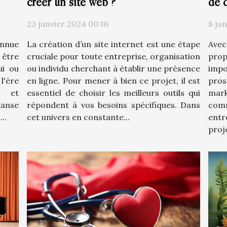
créer un site web ?
de 
23 janvier 2024 00:16
8 ja
La création d’un site internet est une étape
Avec
onnue
cruciale pour toute entreprise, organisation
prop
 être
ou individu cherchant à établir une présence
impo
ui ou
en ligne. Pour mener à bien ce projet, il est
pro
 l'ère
essentiel de choisir les meilleurs outils qui
mark
l et
répondent à vos besoins spécifiques. Dans
com
anse
cet univers en constante...
ent
..
proje