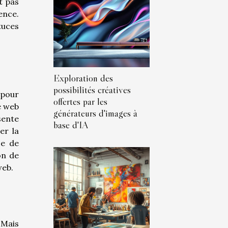
t pas
ence.
tuces
Exploration des
possibilités créatives
 pour
offertes par les
te web
générateurs d'images à
sente
base d'IA
er la
se de
on de
web.
 Mais