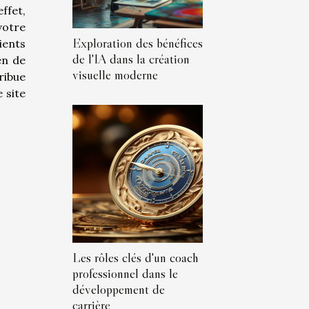
ffet,
votre
Exploration des bénéfices
ients
de l'IA dans la création
en de
visuelle moderne
ribue
 site
Les rôles clés d'un coach
professionnel dans le
développement de
carrière