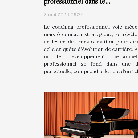
professionnel dans le
développement de carrière
2 mai 2024 09:24
Le coaching professionnel, voie méc
mais ô combien stratégique, se révèle
un levier de transformation pour cel
celle en quête d'évolution de carrière. À
où le développement personne
professionnel se fond dans une d
perpétuelle, comprendre le rôle d'un tel.