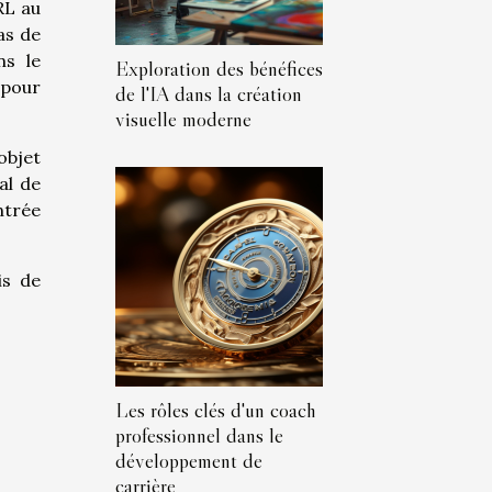
RL au
as de
ns le
Exploration des bénéfices
 pour
de l'IA dans la création
visuelle moderne
objet
al de
ntrée
is de
Les rôles clés d'un coach
professionnel dans le
développement de
carrière