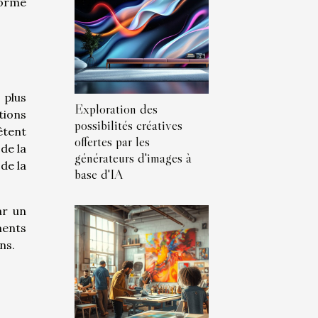
forme
 plus
Exploration des
tions
possibilités créatives
êtent
offertes par les
de la
générateurs d'images à
de la
base d'IA
ar un
ments
ns.