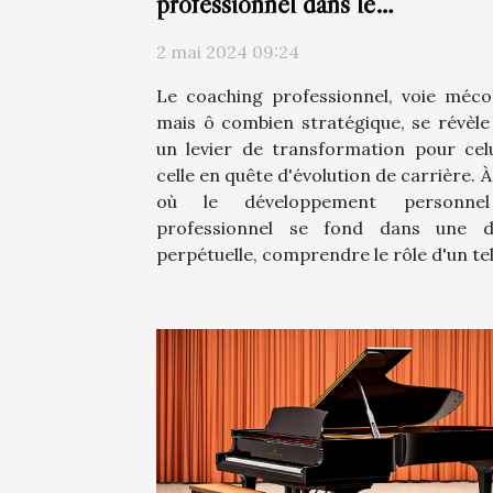
professionnel dans le
développement de carrière
2 mai 2024 09:24
Le coaching professionnel, voie méc
mais ô combien stratégique, se révèle
un levier de transformation pour cel
celle en quête d'évolution de carrière. À
où le développement personne
professionnel se fond dans une d
perpétuelle, comprendre le rôle d'un tel.