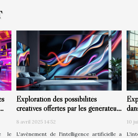
T
es
Exploration des possibilités
Exp
créatives offertes par les générateurs
dan
d'images à base d'IA
8 avril 2025 14:52
10 ju
me le
L'avènement de l'intelligence artificielle a
L'int