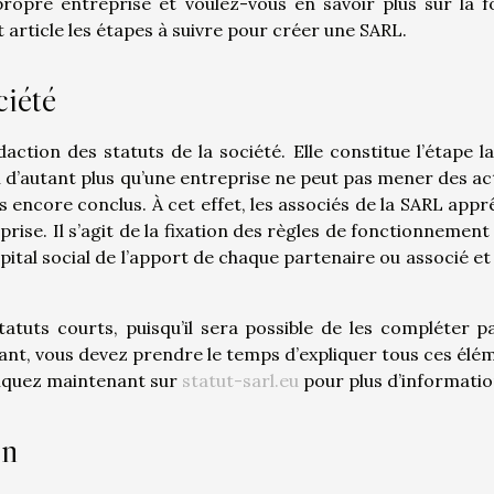
propre entreprise et voulez-vous en savoir plus sur la 
t article les étapes à suivre pour créer une SARL.
ciété
ction des statuts de la société. Elle constitue l’étape la
 d’autant plus qu’une entreprise ne peut pas mener des ac
as encore conclus. À cet effet, les associés de la SARL appr
rise. Il s’agit de la fixation des règles de fonctionnement 
pital social de l’apport de chaque partenaire ou associé et 
tatuts courts, puisqu’il sera possible de les compléter p
ant, vous devez prendre le temps d’expliquer tous ces élé
Cliquez maintenant sur
statut-sarl.eu
pour plus d’informatio
on