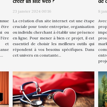
créer un site web ?
de 
23 janvier 2024 00:16
8 ja
La création d’un site internet est une étape
Avec
onnue
cruciale pour toute entreprise, organisation
prop
 être
ou individu cherchant à établir une présence
impo
ui ou
en ligne. Pour mener à bien ce projet, il est
pro
 l'ère
essentiel de choisir les meilleurs outils qui
mark
l et
répondent à vos besoins spécifiques. Dans
com
anse
cet univers en constante...
ent
..
proje