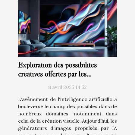
Exploration des possibilités
créatives offertes par les
générateurs d'images à base d'IA
8 avril 2025 14:52
L'avènement de l'intelligence artificielle a
bouleversé le champ des possibles dans de
nombreux domaines, notamment dans
celui de la création visuelle. Aujourd'hui, les
générateurs d'images propulsés par IA