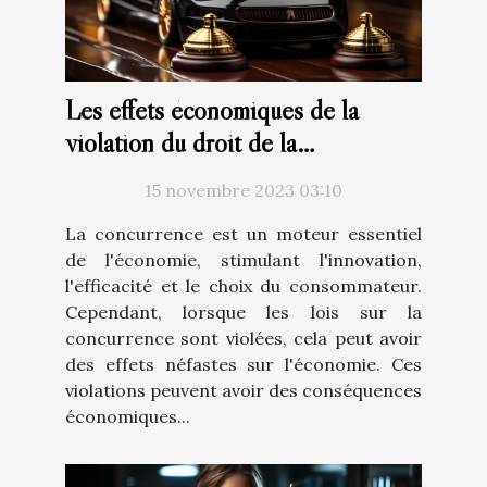
Les effets économiques de la
violation du droit de la
concurrence: Analyse du marché
15 novembre 2023 03:10
belge
La concurrence est un moteur essentiel
de l'économie, stimulant l'innovation,
l'efficacité et le choix du consommateur.
Cependant, lorsque les lois sur la
concurrence sont violées, cela peut avoir
des effets néfastes sur l'économie. Ces
violations peuvent avoir des conséquences
économiques...