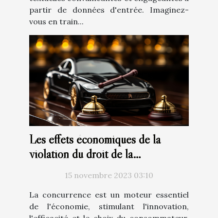
partir de données d'entrée. Imaginez-
vous en train...
Les effets économiques de la
violation du droit de la
concurrence: Analyse du marché
15 novembre 2023 03:10
belge
La concurrence est un moteur essentiel
de l'économie, stimulant l'innovation,
l'efficacité et le choix du consommateur.