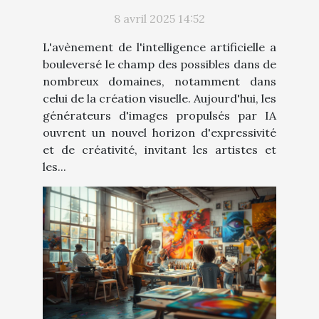
générateurs d'images à base d'IA
8 avril 2025 14:52
L'avènement de l'intelligence artificielle a
bouleversé le champ des possibles dans de
nombreux domaines, notamment dans
celui de la création visuelle. Aujourd'hui, les
générateurs d'images propulsés par IA
ouvrent un nouvel horizon d'expressivité
et de créativité, invitant les artistes et
les...