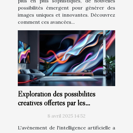
plus en plus sophistiqués, de nouvelles
possibilités émergent pour générer des
images uniques et innovantes. Découvrez
comment ces avancées...
Exploration des possibilités
créatives offertes par les
générateurs d'images à base d'IA
8 avril 2025 14:52
L'avènement de l'intelligence artificielle a