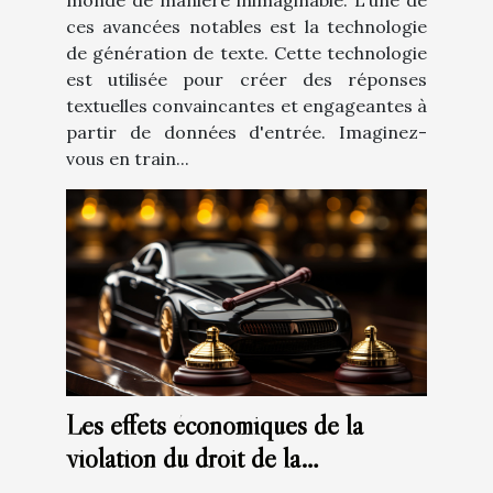
monde de manière inimaginable. L'une de
ces avancées notables est la technologie
de génération de texte. Cette technologie
est utilisée pour créer des réponses
textuelles convaincantes et engageantes à
partir de données d'entrée. Imaginez-
vous en train...
Les effets économiques de la
violation du droit de la
concurrence: Analyse du marché