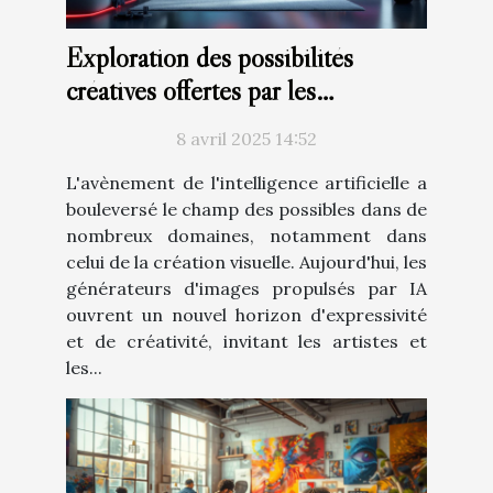
Exploration des possibilités
créatives offertes par les
générateurs d'images à base d'IA
8 avril 2025 14:52
L'avènement de l'intelligence artificielle a
bouleversé le champ des possibles dans de
nombreux domaines, notamment dans
celui de la création visuelle. Aujourd'hui, les
générateurs d'images propulsés par IA
ouvrent un nouvel horizon d'expressivité
et de créativité, invitant les artistes et
les...