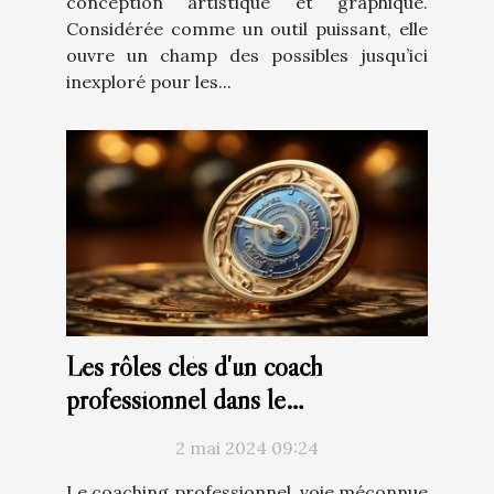
conception artistique et graphique.
Considérée comme un outil puissant, elle
ouvre un champ des possibles jusqu’ici
inexploré pour les...
Les rôles clés d'un coach
professionnel dans le
développement de carrière
2 mai 2024 09:24
Le coaching professionnel, voie méconnue