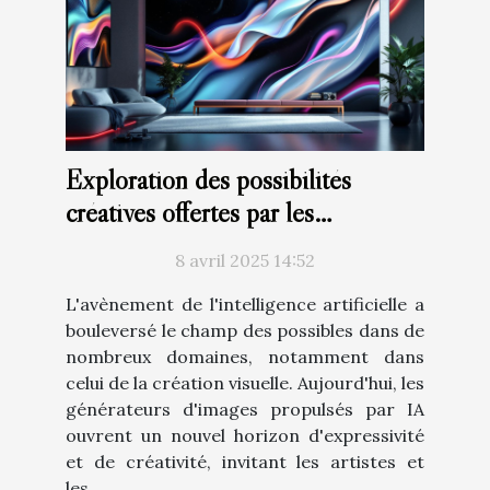
Exploration des possibilités
créatives offertes par les
générateurs d'images à base d'IA
8 avril 2025 14:52
L'avènement de l'intelligence artificielle a
bouleversé le champ des possibles dans de
nombreux domaines, notamment dans
celui de la création visuelle. Aujourd'hui, les
générateurs d'images propulsés par IA
ouvrent un nouvel horizon d'expressivité
et de créativité, invitant les artistes et
les...