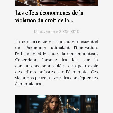
Les effets économiques de la
violation du droit de la
concurrence: Analyse du marché
15 novembre 2023 03:10
belge
La concurrence est un moteur essentiel
de l'économie, stimulant l'innovation,
l'efficacité et le choix du consommateur.
Cependant, lorsque les lois sur la
concurrence sont violées, cela peut avoir
des effets néfastes sur l'économie. Ces
violations peuvent avoir des conséquences
économiques...