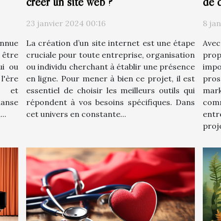
créer un site web ?
de 
23 janvier 2024 00:16
8 ja
La création d’un site internet est une étape
Avec
onnue
cruciale pour toute entreprise, organisation
prop
 être
ou individu cherchant à établir une présence
impo
ui ou
en ligne. Pour mener à bien ce projet, il est
pro
 l'ère
essentiel de choisir les meilleurs outils qui
mark
l et
répondent à vos besoins spécifiques. Dans
com
anse
cet univers en constante...
ent
..
proje