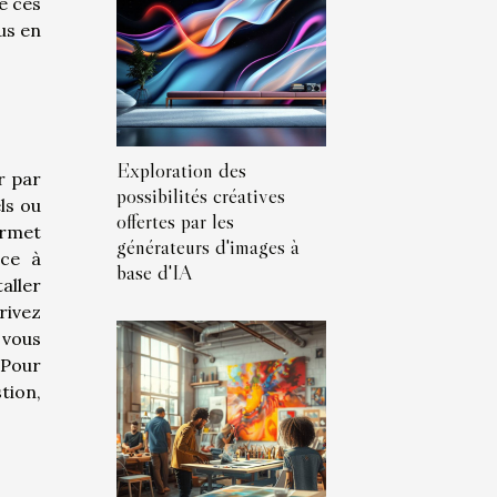
e ces
us en
Exploration des
r par
possibilités créatives
ls ou
offertes par les
permet
générateurs d'images à
âce à
base d'IA
aller
rivez
 vous
 Pour
tion,