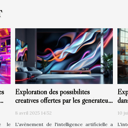
T
es
Exploration des possibilités
Exp
créatives offertes par les générateurs
dan
d'images à base d'IA
8 avril 2025 14:52
10 ju
me le
L'avènement de l'intelligence artificielle a
L'int