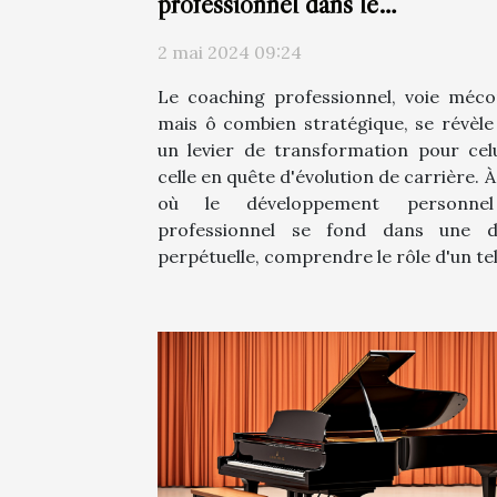
professionnel dans le
développement de carrière
2 mai 2024 09:24
Le coaching professionnel, voie méc
mais ô combien stratégique, se révèle
un levier de transformation pour cel
celle en quête d'évolution de carrière. À
où le développement personne
professionnel se fond dans une d
perpétuelle, comprendre le rôle d'un tel.