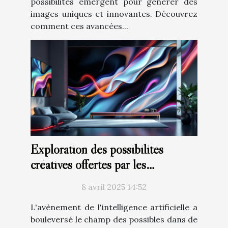
possibilités émergent pour générer des
images uniques et innovantes. Découvrez
comment ces avancées...
Exploration des possibilités
créatives offertes par les
générateurs d'images à base d'IA
8 avril 2025 14:52
L'avènement de l'intelligence artificielle a
bouleversé le champ des possibles dans de