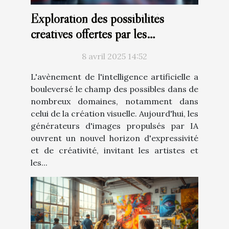
Exploration des possibilités
créatives offertes par les
générateurs d'images à base d'IA
8 avril 2025 14:52
L'avènement de l'intelligence artificielle a
bouleversé le champ des possibles dans de
nombreux domaines, notamment dans
celui de la création visuelle. Aujourd'hui, les
générateurs d'images propulsés par IA
ouvrent un nouvel horizon d'expressivité
et de créativité, invitant les artistes et
les...