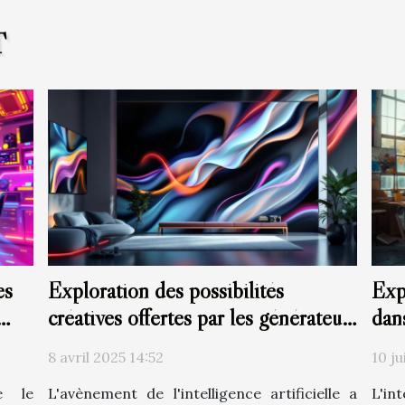
T
es
Exploration des possibilités
Exp
créatives offertes par les générateurs
dan
d'images à base d'IA
8 avril 2025 14:52
10 ju
me le
L'avènement de l'intelligence artificielle a
L'int