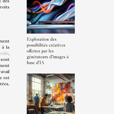
t des
roits
Exploration des
ement
possibilités créatives
 à la
offertes par les
tails
,
générateurs d'images à
 sont
base d'IA
ement
avail
e est
itées,