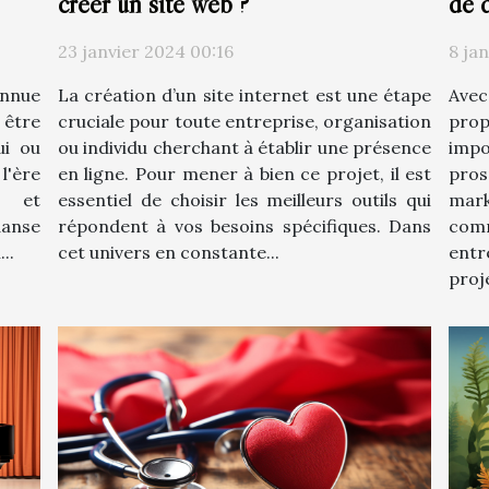
créer un site web ?
de 
23 janvier 2024 00:16
8 ja
La création d’un site internet est une étape
Avec
onnue
cruciale pour toute entreprise, organisation
prop
 être
ou individu cherchant à établir une présence
impo
ui ou
en ligne. Pour mener à bien ce projet, il est
pro
 l'ère
essentiel de choisir les meilleurs outils qui
mark
l et
répondent à vos besoins spécifiques. Dans
com
anse
cet univers en constante...
ent
..
proje