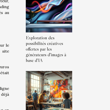
teur,
ading
és au
Exploration des
possibilités créatives
ur le
offertes par les
 site
générateurs d'images à
base d'IA
euros
était
ligne
 déjà
ng en