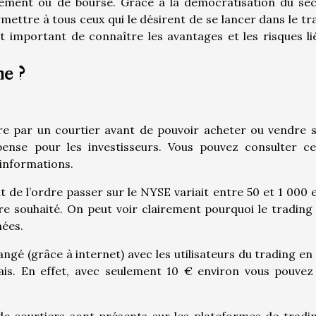
sement ou de bourse. Grâce à la démocratisation du sec
ettre à tous ceux qui le désirent de se lancer dans le tr
st important de connaître les avantages et les risques li
ne ?
dre par un courtier avant de pouvoir acheter ou vendre s
ense pour les investisseurs. Vous pouvez consulter ce
’informations.
 de l’ordre passer sur le NYSE variait entre 50 et 1 000 
re souhaité. On peut voir clairement pourquoi le trading 
nées.
ngé (grâce à internet) avec les utilisateurs du trading en 
ais. En effet, avec seulement 10 € environ vous pouvez
s de courtiers sont présents sur les plateformes de tradi