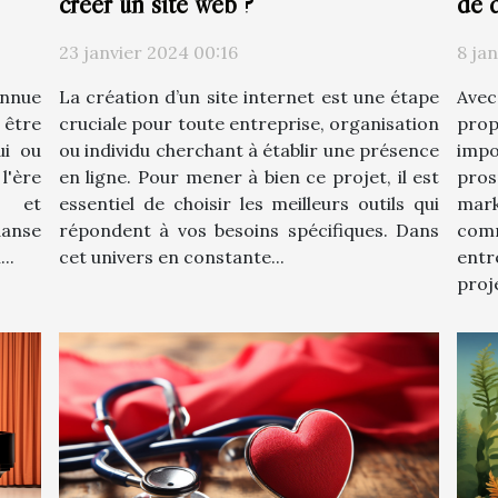
créer un site web ?
de 
23 janvier 2024 00:16
8 ja
La création d’un site internet est une étape
Avec
onnue
cruciale pour toute entreprise, organisation
prop
 être
ou individu cherchant à établir une présence
impo
ui ou
en ligne. Pour mener à bien ce projet, il est
pro
 l'ère
essentiel de choisir les meilleurs outils qui
mark
l et
répondent à vos besoins spécifiques. Dans
com
anse
cet univers en constante...
ent
..
proje