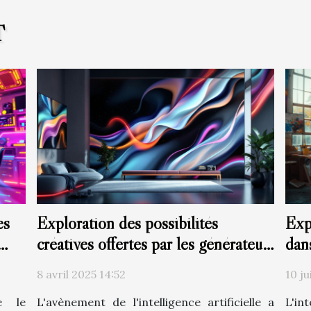
T
es
Exploration des possibilités
Exp
créatives offertes par les générateurs
dan
d'images à base d'IA
8 avril 2025 14:52
10 ju
me le
L'avènement de l'intelligence artificielle a
L'int