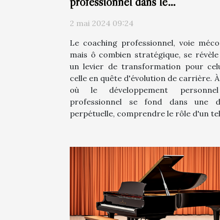
professionnel dans le
développement de carrière
2 mai 2024 09:24
Le coaching professionnel, voie méc
mais ô combien stratégique, se révèle
un levier de transformation pour cel
celle en quête d'évolution de carrière. À
où le développement personne
professionnel se fond dans une d
perpétuelle, comprendre le rôle d'un tel.