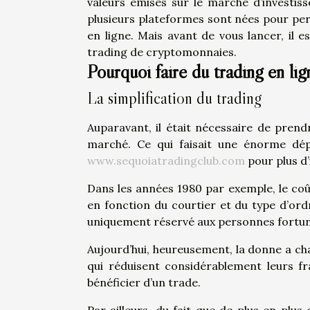
valeurs émises sur le marché d’investis
plusieurs plateformes sont nées pour perm
en ligne. Mais avant de vous lancer, il e
trading de cryptomonnaies.
Pourquoi faire du trading en lig
La simplification du trading
Auparavant, il était nécessaire de pren
marché. Ce qui faisait une énorme dép
www.sequoiatradingclub.com
pour plus d
Dans les années 1980 par exemple, le coût
en fonction du courtier et du type d’ord
uniquement réservé aux personnes fortu
Aujourd’hui, heureusement, la donne a cha
qui réduisent considérablement leurs fr
bénéficier d’un trade.
Par ailleurs, du fait que de plus en plu